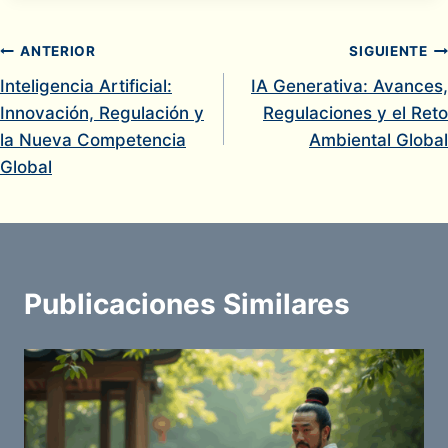
Navegación
ANTERIOR
SIGUIENTE
Inteligencia Artificial:
IA Generativa: Avances,
de
Innovación, Regulación y
Regulaciones y el Reto
entradas
la Nueva Competencia
Ambiental Global
Global
Publicaciones Similares