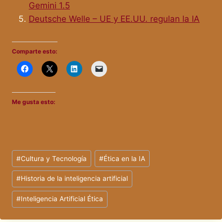
Gemini 1.5
Deutsche Welle – UE y EE.UU. regulan la IA
Comparte esto:
Me gusta esto:
Etiquetas
#
Cultura y Tecnología
#
Ética en la IA
de
#
Historia de la inteligencia artificial
la
entrada:
#
Inteligencia Artificial Ética