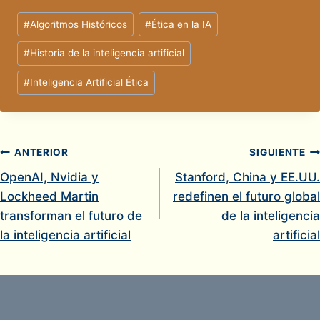
Etiquetas
#
Algoritmos Históricos
#
Ética en la IA
de
#
Historia de la inteligencia artificial
la
entrada:
#
Inteligencia Artificial Ética
Navegación
ANTERIOR
SIGUIENTE
OpenAI, Nvidia y
Stanford, China y EE.UU.
de
Lockheed Martin
redefinen el futuro global
entradas
transforman el futuro de
de la inteligencia
la inteligencia artificial
artificial