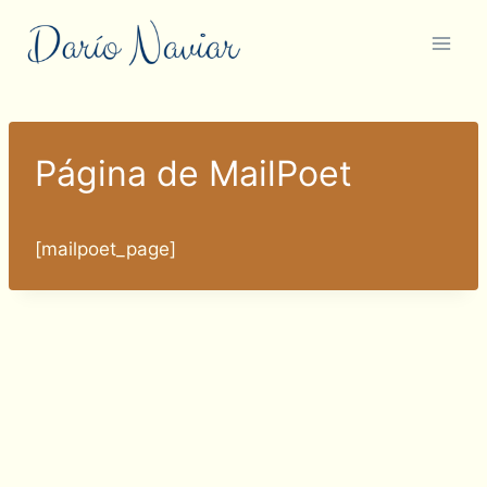
Saltar
al
contenido
Página de MailPoet
[mailpoet_page]